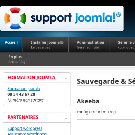
Accueil
Installer Joomla!®
Administration
Gérer le 
Le pas à pas
Gérer son site
Rubriques, 
En plus
Actus, FAQ
FORMATION JOOMLA
Sauvegarde & Sé
Formation joomla
09 54 43 67 20
Akeeba
Numéro non surtaxé
config erreur tmp rep
PARTENAIRES
Support wordpress
Assistance Wordpress