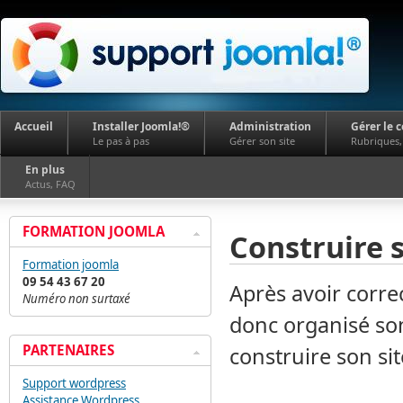
Accueil
Installer Joomla!®
Administration
Gérer le 
Le pas à pas
Gérer son site
Rubriques, 
En plus
Actus, FAQ
FORMATION JOOMLA
Construire s
Formation joomla
09 54 43 67 20
Après avoir corre
Numéro non surtaxé
donc organisé son
PARTENAIRES
construire son si
Support wordpress
Assistance Wordpress