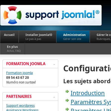
Accueil
Installer Joomla!®
Administration
Gérer le 
Le pas à pas
Gérer son site
Rubriques, 
En plus
Actus, FAQ
FORMATION JOOMLA
Configurati
Formation joomla
09 54 43 67 20
Les sujets abord
Numéro non surtaxé
Introduction
PARTENAIRES
Paramètres Sy
Support wordpress
Paramètres Uti
Assistance Wordpress