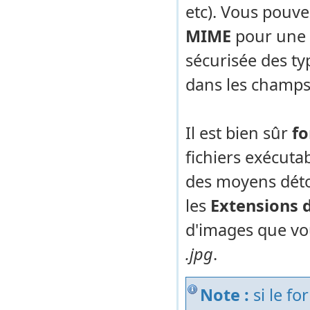
etc). Vous pouve
MIME
pour une v
sécurisée des typ
dans les champ
Il est bien sûr
fo
fichiers exécuta
des moyens détour
les
Extensions 
d'images que vou
.jpg
.
Note :
si le f