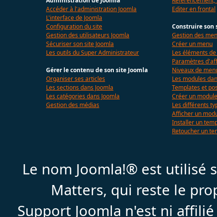
Administration de Joomla
Référencement,
Accéder à l'administration Joomla
Editer en frontal
L'interface de Joomla
Configuration du site
Construire son 
Gestion des utilisateurs Joomla
Gestion des me
Sécuriser son site Joomla
Créer un menu
Les outils du Super Administrateur
Les éléments d
Paramètres d'af
Gérer le contenu de son site Joomla
Niveaux de menu
Organiser ses articles
Les modules dan
Les sections dans Joomla
Templates et pos
Les catégories dans Joomla
Créer un modul
Gestion des médias
Les différents t
Afficher un mod
Installer un tem
Retoucher un te
Le nom Joomla!® est utilisé
Matters, qui reste le pr
Support Joomla n'est ni affil