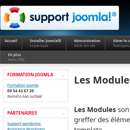
Accueil
Installer Joomla!®
Administration
Gérer le 
Le pas à pas
Gérer son site
Rubriques, 
En plus
Actus, FAQ
FORMATION JOOMLA
Les Module
Formation joomla
09 54 43 67 20
Numéro non surtaxé
Les Modules
sont
PARTENAIRES
greffer des éléme
Support wordpress
template.
Assistance Wordpress