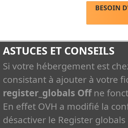
BESOIN D
ASTUCES ET CONSEILS
Si votre hébergement est che
consistant à ajouter à votre fi
register_globals Off
ne fonct
En effet OVH a modifié la con
désactiver le Register globals 