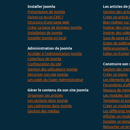
Installer Joomla
Les articles de
Présentation de Joomla
Gestion des arti
Qu'est-ce qu'un CMS ?
Créer un article
Structure d'une page web
Bien rédiger sur
Créer sa base de données Joomla
Insérer des imag
Installation de Joomla
Insérer des vidé
Installer Joomla en local
Saut de page et l
Dates de publica
Administration de Joomla
Référencement,
Accéder à l'administration Joomla
Editer en frontal
L'interface de Joomla
Configuration du site
Construire son 
Gestion des utilisateurs Joomla
Gestion des me
Sécuriser son site Joomla
Créer un menu
Les outils du Super Administrateur
Les éléments d
Paramètres d'af
Gérer le contenu de son site Joomla
Niveaux de menu
Organiser ses articles
Les modules dan
Les sections dans Joomla
Templates et pos
Les catégories dans Joomla
Créer un modul
Gestion des médias
Les différents t
Afficher un mod
Installer un tem
Retoucher un te