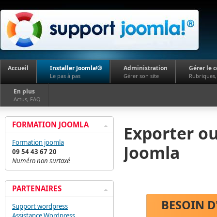
Accueil
Installer Joomla!®
Administration
Gérer le 
Le pas à pas
Gérer son site
Rubriques, 
En plus
Actus, FAQ
FORMATION JOOMLA
Exporter o
Formation joomla
Joomla
09 54 43 67 20
Numéro non surtaxé
PARTENAIRES
BESOIN D
Support wordpress
Assistance Wordpress