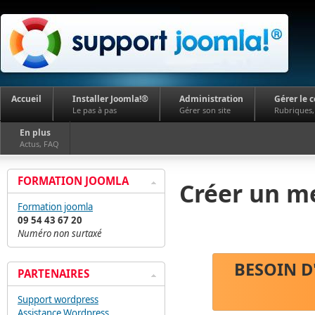
Accueil
Installer Joomla!®
Administration
Gérer le 
Le pas à pas
Gérer son site
Rubriques, 
En plus
Actus, FAQ
FORMATION JOOMLA
Créer un m
Formation joomla
09 54 43 67 20
Numéro non surtaxé
BESOIN D
PARTENAIRES
Support wordpress
Assistance Wordpress