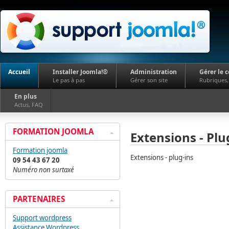
Accueil
Installer Joomla!®
Administration
Gérer le 
Le pas à pas
Gérer son site
Rubriques, 
En plus
Actus, FAQ
FORMATION JOOMLA
Extensions - Plu
Formation joomla
Extensions - plug-ins
09 54 43 67 20
Numéro non surtaxé
PARTENAIRES
Support wordpress
Assistance Wordpress