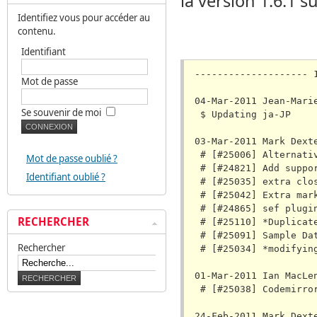
la version 1.6.1 s
Identifiez vous pour accéder au
contenu.
Identifiant
-------------------- 1.6.1 Stable Release [07-Mar-2011] ------------------

04-Mar-2011 Jean-Marie Simonet
 $ Updating ja-JP

03-Mar-2011 Mark Dexter
 # [#25006] Alternative Layout Not Implemented in com_search, com_users
 # [#24821] Add support for defer/async to JDocument
 # [#25035] extra closing div in \components\com_weblinks\views\form\tmpl\edit.php
 # [#25042] Extra markup in some component views
 # [#24865] sef plugin results in a blank page for large content
 # [#25110] *Duplicated module is published
 # [#25091] Sample Data Typo
 # [#25034] *modifying Beez5 to compatibility with RTL 

01-Mar-2011 Ian MacLennan
 # [#25038] Codemirror update causes improper characters in template html/css editing

24-Feb-2011 Mark Dexter
 # Revert 24710 Contact language is ignored in frontend

21-Feb-2011 Mark Dexter
 # [#24886] No save icon in article editor for new article with category level permission
 # [#24909] *Category Save as Copy does not save with different title/alias
 # [#22624] bug: old extension version reported from cache after automatic extension update**
 # [#24433] *modal_contacts field type problems
 # [#24963] Missing "parent" css class if menu is collapsed
 # [#24589] Systematic elimination of DS as directory separator - Round 2
 # [#24838] mod_articles_category generates a PHP warning when using language filter
 # [#24489] Joomla displaying error after uploading an image using Media Manager and the path does not stay where it is after the upload
 # [#24799] Double category strings in URLs
 # [#24524] Redirect is Not Working with SEF
 # [#24908] A banner with limited impressions will never show
 # [#24903] Cannot Translate Option Values using JForm SQL Field Type**
 # [#24857] Users with create permission in a category cannot see the image button below the editor
 # [#24993] Cannot allow a group to create in a single sub category
 # [#24307] Login form does not use https
 # [#24528] Fatal error in mod_articles_category when showing readmore
 # [#24880] Can't display teaser text in full article view.
 # [#24914] Wrong class in kategory list mode
 # [#24548] Abort during install of component and module fail due to rollback methods being protected instead of public.
 # [#24389] Plugins installed via discover are enabled
 # [#22832] PNG images are not optimized
 # [#24519] Don't use the $() function in JavaScript.
 # [#25022] Upgrade Geshi to 1.0.8.10
 # [#24675] typo in databasequery.php - udpate
 # [#25011] Beez_20 and Beez 5 xml patch
 # [#23491] Upgrade Codemirror to Version 0.94
 # [#24740] Make some scripts compatible with Mootools 1.3
 
21-Feb-2011 Jean-Marie Simonet
 # [#24999] The strings used for the display column in the module assignment slider are confusing. Thanks Elin and Andrea
 # [#24983] modifying Beez 20 to compatibility with RTL Thanks Mahmood and Ofer.
 # [#24996] There is no featured button in the tool bar, so no way to make multiple artic
Mot de passe
Se souvenir de moi
Mot de passe oublié ?
Identifiant oublié ?
RECHERCHER
Rechercher