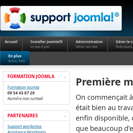
Accueil
Installer Joomla!®
Administration
Gérer le 
Le pas à pas
Gérer son site
Rubriques, 
En plus
Actus, FAQ
FORMATION JOOMLA
Première mi
Formation joomla
09 54 43 67 20
On commençait à 
Numéro non surtaxé
était bien au trav
PARTENAIRES
enfin disponible
que beaucoup d'e
Support wordpress
Assistance Wordpress