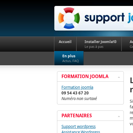
Accueil
Installer Joomla!®
A
Le pas à pas
Gé
En plus
Actus, FAQ
FORMATION JOOMLA
Formation joomla
09 54 43 67 20
Numéro non surtaxé
S
f
r
PARTENAIRES
m
v
Support wordpress
Assistance Wordpress