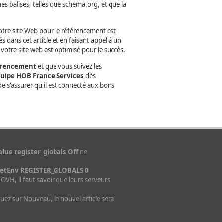
es balises, telles que schema.org, et que la
votre site Web pour le référencement est
s dans cet article et en faisant appel à un
otre site web est optimisé pour le succès.
férencement
et que vous suivez les
quipe HOB France Services
dès
de s'assurer qu'il est connecté aux bons
lue register_globals Off
ne
SetEnv REGISTER_GLOBALS 0
z OVH, il faut savoir que leurs serveurs
quez sur Nouveau, le nouvel article sera