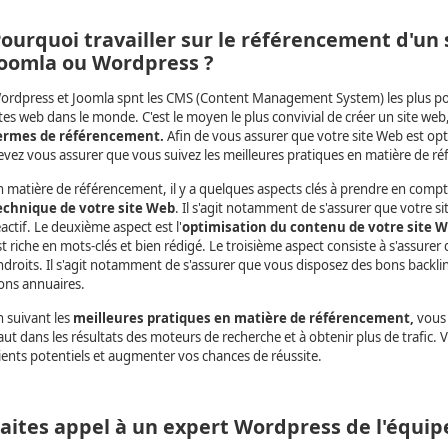
ourquoi travailler sur le référencement d'un 
oomla ou Wordpress ?
ordpress et Joomla spnt les CMS (Content Management System) les plus popul
ites web dans le monde. C'est le moyen le plus convivial de créer un site web,
ermes de référencement.
Afin de vous assurer que votre site Web est op
evez vous assurer que vous suivez les meilleures pratiques en matière de r
n matière de référencement, il y a quelques aspects clés à prendre en compt
echnique de votre site Web
. Il s'agit notamment de s'assurer que votre si
éactif. Le deuxième aspect est l'
optimisation du contenu de votre site 
st riche en mots-clés et bien rédigé. Le troisième aspect consiste à s'assure
ndroits. Il s'agit notamment de s'assurer que vous disposez des bons backlink
ons annuaires.
n suivant les
meilleures pratiques en matière de référencement,
vous 
aut dans les résultats des moteurs de recherche et à obtenir plus de trafic.
lients potentiels et augmenter vos chances de réussite.
aites appel à un expert Wordpress de l'équip