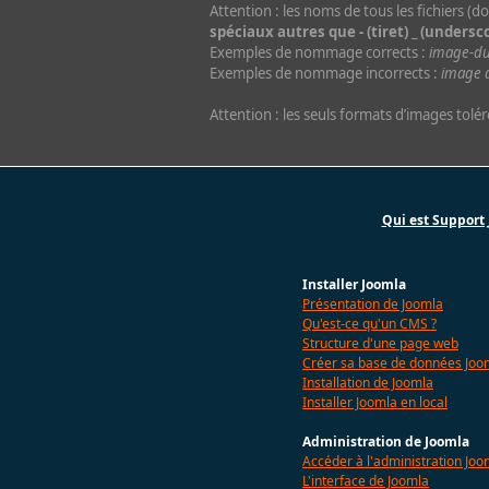
Attention : les noms de tous les fichiers 
spéciaux autres que - (tiret) _ (undersco
Exemples de nommage corrects :
image-du
Exemples de nommage incorrects :
image 
Attention : les seuls formats d’images tolé
Qui est Support 
Installer Joomla
Présentation de Joomla
Qu'est-ce qu'un CMS ?
Structure d'une page web
Créer sa base de données Joo
Installation de Joomla
Installer Joomla en local
Administration de Joomla
Accéder à l'administration Joo
L'interface de Joomla