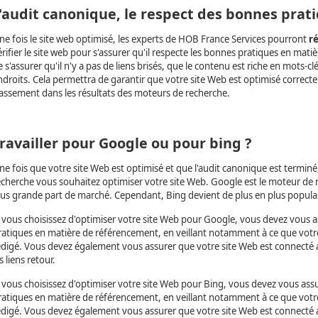
'audit canonique, le respect des bonnes prat
ne fois le site web optimisé, les experts de HOB France Services pourront
r
érifier le site web pour s'assurer qu'il respecte les bonnes pratiques en mat
e s'assurer qu'il n'y a pas de liens brisés, que le contenu est riche en mots-c
ndroits. Cela permettra de garantir que votre site Web est optimisé correct
lassement dans les résultats des moteurs de recherche.
ravailler pour Google ou pour bing ?
ne fois que votre site Web est optimisé et que l'audit canonique est termin
echerche vous souhaitez optimiser votre site Web. Google est le moteur de re
lus grande part de marché. Cependant, Bing devient de plus en plus populair
i vous choisissez d'optimiser votre site Web pour Google, vous devez vous a
ratiques en matière de référencement, en veillant notamment à ce que votre
édigé. Vous devez également vous assurer que votre site Web est connecté 
s liens retour.
i vous choisissez d'optimiser votre site Web pour Bing, vous devez vous assu
ratiques en matière de référencement, en veillant notamment à ce que votre
édigé. Vous devez également vous assurer que votre site Web est connecté a