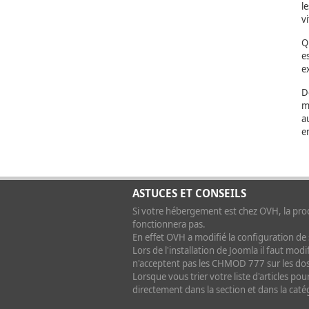
l
v
Q
e
e
D
m
a
e
ASTUCES ET CONSEILS
Si votre hébergement est chez OVH, la procé
fonctionnera pas.
En effet OVH a modifié la configuration de s
Lors de l'installation de Joomla il faut modi
n'acceptent pas les CHMOD 777 sur les dos
Lorsque vous trier votre liste d'articles po
directement dans la section et dans la catégo