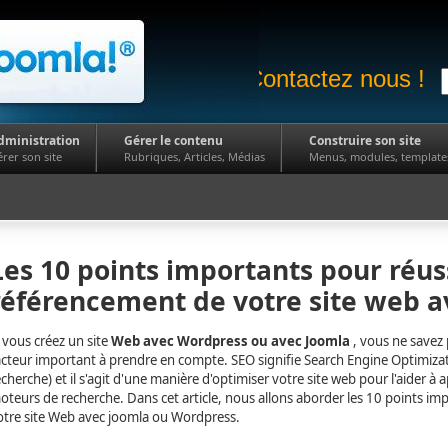
Contactez nous !
dministration
Gérer le contenu
Construire son site
rer son site
Rubriques, Articles, Médias
Menus, modules, template
Les 10 points importants pour réuss
référencement de votre site web 
i vous créez un site
Web avec Wordpress ou avec Joomla
, vous ne savez 
acteur important à prendre en compte. SEO signifie Search Engine Optimiza
echerche) et il s'agit d'une manière d'optimiser votre site web pour l'aider à 
oteurs de recherche. Dans cet article, nous allons aborder les 10 points im
otre site Web avec joomla ou Wordpress.