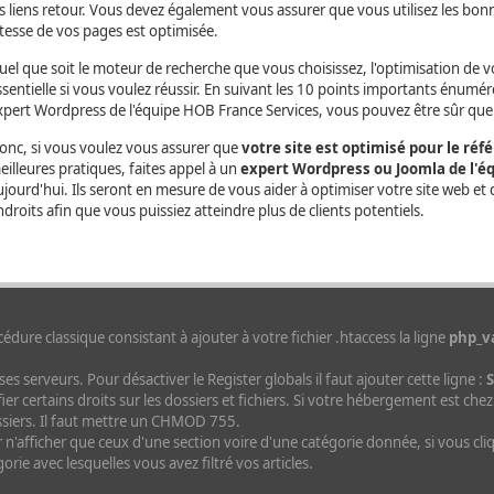
es liens retour. Vous devez également vous assurer que vous utilisez les bonn
itesse de vos pages est optimisée.
uel que soit le moteur de recherche que vous choisissez, l'optimisation de 
ssentielle si vous voulez réussir. En suivant les 10 points importants énuméré
xpert Wordpress de l'équipe HOB France Services, vous pouvez être sûr que v
onc, si vous voulez vous assurer que
votre site est optimisé pour le ré
eilleures pratiques, faites appel à un
expert Wordpress ou Joomla de l'é
ujourd'hui. Ils seront en mesure de vous aider à optimiser votre site web et 
ndroits afin que vous puissiez atteindre plus de clients potentiels.
dure classique consistant à ajouter à votre fichier .htaccess la ligne
php_va
es serveurs. Pour désactiver le Register globals il faut ajouter cette ligne :
fier certains droits sur les dossiers et fichiers. Si votre hébergement est che
siers. Il faut mettre un CHMOD 755.
ur n'afficher que ceux d'une section voire d'une catégorie donnée, si vous cli
rie avec lesquelles vous avez filtré vos articles.