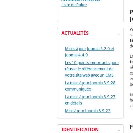
Livre de Police
P
J
W
ACTUALITÉS
s
t
d
Mises à jour Joomla 5.2.0 et
Joomla 4.4.9
E
t
Les 10 points importants pour
r
réussir le référencement de
e
votre site web avec un CMS
e
La mise à jour Joomla 3.9.28
b
communiquée
E
La mise à jour Joomla 3.9.27
h
en détails
c
Mise à jour Joomla 3.9.22
F
IDENTIFICATION