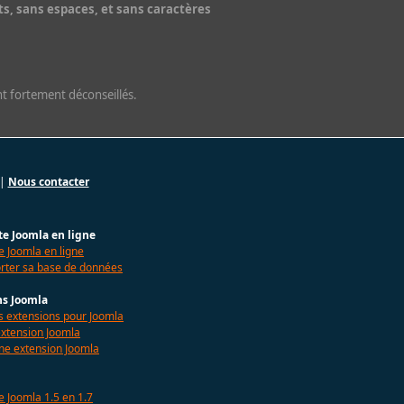
s, sans espaces, et sans caractères
nt fortement déconseillés.
|
Nous contacter
te Joomla en ligne
e Joomla en ligne
rter sa base de données
ns Joomla
es extensions pour Joomla
extension Joomla
une extension Joomla
e Joomla 1.5 en 1.7