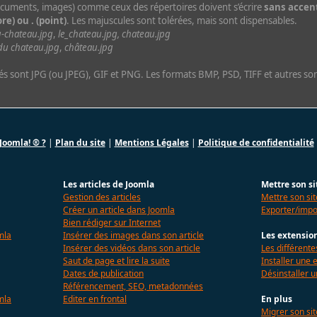
(documents, images) comme ceux des répertoires doivent s’écrire
sans accent
re) ou . (point)
. Les majuscules sont tolérées, mais sont dispensables.
-chateau.jpg
,
le_chateau.jpg, chateau.jpg
du chateau.jpg
,
château.jpg
rés sont JPG (ou JPEG), GIF et PNG. Les formats BMP, PSD, TIFF et autres so
Joomla! ® ?
|
Plan du site
|
Mentions Légales
|
Politique de confidentialité
Les articles de Joomla
Mettre son si
Gestion des articles
Mettre son sit
Créer un article dans Joomla
Exporter/impo
Bien rédiger sur Internet
mla
Insérer des images dans son article
Les extensio
Insérer des vidéos dans son article
Les différent
Saut de page et lire la suite
Installer une 
Dates de publication
Désinstaller 
Référencement, SEO, metadonnées
mla
Editer en frontal
En plus
Migrer son sit