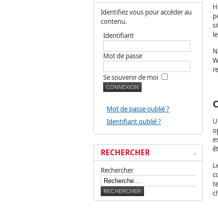
H
Identifiez vous pour accéder au
p
contenu.
s
l
Identifiant
N
Mot de passe
W
r
Se souvenir de moi
O
Mot de passe oublié ?
U
Identifiant oublié ?
o
e
ê
RECHERCHER
L
Rechercher
c
t
c