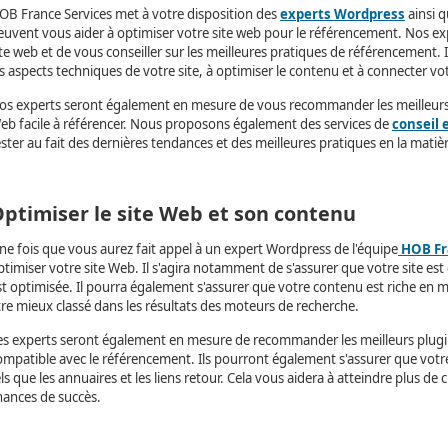
OB France Services met à votre disposition des
experts Wordpress
ainsi 
euvent vous aider à optimiser votre site web pour le référencement. Nos ex
ite web et de vous conseiller sur les meilleures pratiques de référencement. 
es aspects techniques de votre site, à optimiser le contenu et à connecter vo
os experts seront également en mesure de vous recommander les meilleurs p
eb facile à référencer. Nous proposons également des services de
conseil
ester au fait des dernières tendances et des meilleures pratiques en la matiè
ptimiser le site Web et son contenu
ne fois que vous aurez fait appel à un expert Wordpress de l'équipe
HOB Fr
ptimiser votre site Web. Il s'agira notamment de s'assurer que votre site es
st optimisée. Il pourra également s'assurer que votre contenu est riche en mo
tre mieux classé dans les résultats des moteurs de recherche.
es experts seront également en mesure de recommander les meilleurs plugin
ompatible avec le référencement. Ils pourront également s'assurer que votr
els que les annuaires et les liens retour. Cela vous aidera à atteindre plus de
hances de succès.