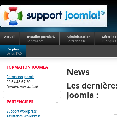
Accueil
Installer Joomla!®
Administration
Gérer le 
Le pas à pas
Gérer son site
Rubriques, 
En plus
Actus, FAQ
FORMATION JOOMLA
News
Formation joomla
09 54 43 67 20
Les dernière
Numéro non surtaxé
Joomla :
PARTENAIRES
Support wordpress
Assistance Wordpress